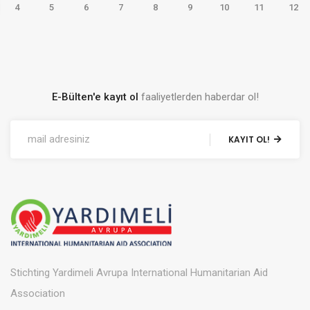
4
5
6
7
8
9
10
11
12
E-Bülten'e kayıt ol
faaliyetlerden haberdar ol!
KAYIT OL!
Stichting Yardimeli Avrupa International Humanitarian Aid
Association