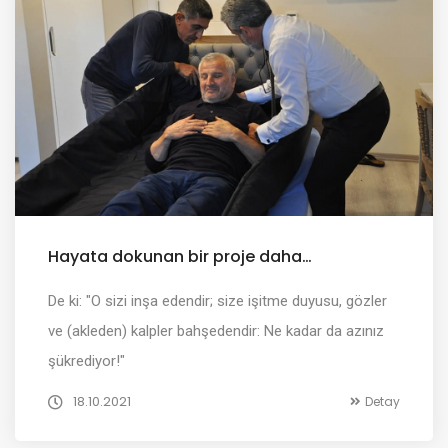
Hayata dokunan bir proje daha…
De ki: "O sizi inşa edendir; size işitme duyusu, gözler
ve (akleden) kalpler bahşedendir: Ne kadar da azınız
şükrediyor!"
18.10.2021
Detay