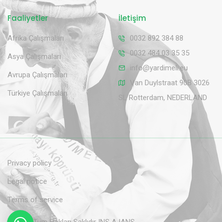
Faaliyetler
İletişim
Afrika Çalışmaları
0032 892 384 88
0032 484 03 35 35
Asya Çalışmaları
info@yardimeli.eu
Avrupa Çalışmaları
Van Duylstraat 90B 3026
Türkiye Çalışmaları
SL Rotterdam, NEDERLAND
Privacy policy
Legal notice
Terms of service