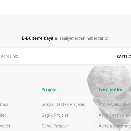
E-Bülten'e kayıt ol
faaliyetlerden haberdar ol!
KAYIT 
Projeler
Faaliyetler
umsal
Sosyal Destek Projeleri
Afrika Çalışmalar
eler
Sağlık Projeleri
Asya Çalışmaları
yetler
Genel Projeler
Avrupa Çalışmala