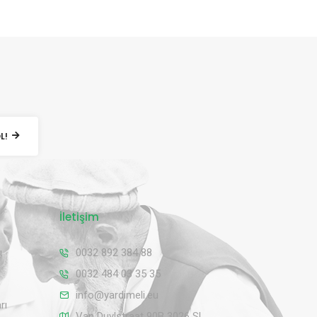
OL!
İletişim
ı
0032 892 384 88
0032 484 03 35 35
info@yardimeli.eu
rı
Van Duylstraat 90B 3026 SL