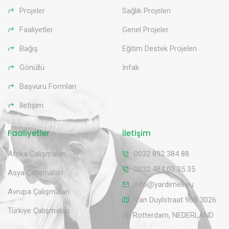
Projeler
Sağlık Projeleri
Faaliyetler
Genel Projeler
Bağış
Eğitim Destek Projeleri
Gönüllü
İnfak
Başvuru Formları
İletişim
Faaliyetler
İletişim
Afrika Çalışmaları
0032 892 384 88
0032 484 03 35 35
Asya Çalışmaları
info@yardimeli.eu
Avrupa Çalışmaları
Van Duylstraat 90B 3026
Türkiye Çalışmaları
SL Rotterdam, NEDERLAND