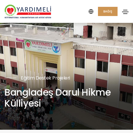
BAĞIŞ
Eğitim Destek Projeleri
Bangladeş Darul Hikme
Külliyesi