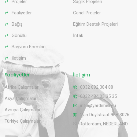
Projeler
Sağlık Projeleri
Faaliyetler
Genel Projeler
Bağış
Eğitim Destek Projeleri
Gönüllü
İnfak
Başvuru Formları
İletişim
Faaliyetler
İletişim
Afrika Çalışmaları
0032 892 384 88
0032 484 03 35 35
Asya Çalışmaları
info@yardimeli.eu
Avrupa Çalışmaları
Van Duylstraat 90B 3026
Türkiye Çalışmaları
SL Rotterdam, NEDERLAND