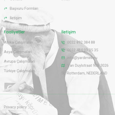
Başvuru Formları
İletişim
Faaliyetler
İletişim
Afrika Çalışmaları
0032 892 384 88
0032 484 03 35 35
Asya Çalışmaları
info@yardimeli.eu
Avrupa Çalışmaları
Van Duylstraat 90B 3026
Türkiye Çalışmaları
SL Rotterdam, NEDERLAND
Privacy policy