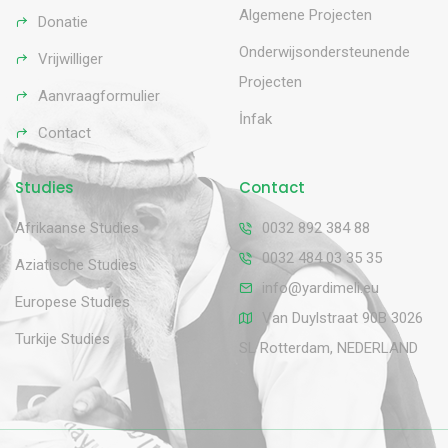
Algemene Projecten
Donatie
Onderwijsondersteunende
Vrijwilliger
Projecten
Aanvraagformulier
İnfak
Contact
Studies
Contact
Afrikaanse Studies
0032 892 384 88
0032 484 03 35 35
Aziatische Studies
info@yardimeli.eu
Europese Studies
Van Duylstraat 90B 3026
Turkije Studies
SL Rotterdam, NEDERLAND