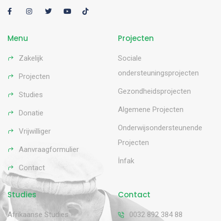
Menu
Projecten
Zakelijk
Sociale
ondersteuningsprojecten
Projecten
Gezondheidsprojecten
Studies
Algemene Projecten
Donatie
Onderwijsondersteunende
Vrijwilliger
Projecten
Aanvraagformulier
İnfak
Contact
Studies
Contact
Afrikaanse Studies
0032 892 384 88