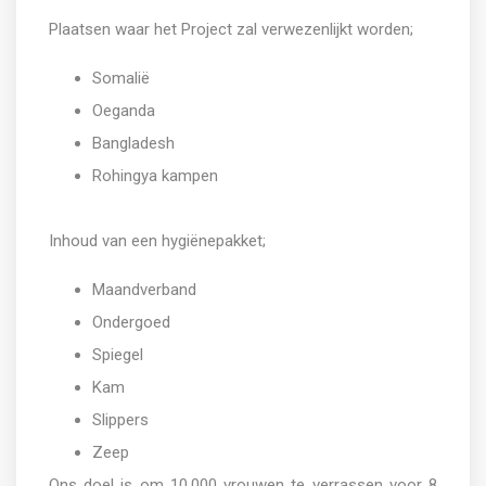
Plaatsen waar het Project zal verwezenlijkt worden;
Somalië
Oeganda
Bangladesh
Rohingya kampen
Inhoud van een hygiënepakket;
Maandverband
Ondergoed
Spiegel
Kam
Slippers
Zeep
Ons doel is om 10.000 vrouwen te verrassen voor 8