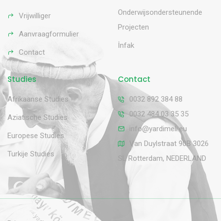
Onderwijsondersteunende
Vrijwilliger
Projecten
Aanvraagformulier
İnfak
Contact
Studies
Contact
Afrikaanse Studies
0032 892 384 88
0032 484 03 35 35
Aziatische Studies
info@yardimeli.eu
Europese Studies
Van Duylstraat 90B 3026
Turkije Studies
SL Rotterdam, NEDERLAND