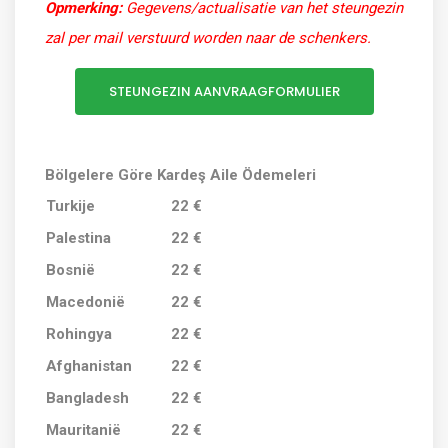
Opmerking
:
Gegevens/actualisatie van het steungezin
zal per mail verstuurd worden naar de schenkers.
STEUNGEZIN AANVRAAGFORMULIER
Bölgelere Göre Kardeş Aile Ödemeleri
Turkije
22 €
Palestina
22 €
Bosnië
22 €
Macedonië
22 €
Rohingya
22 €
Afghanistan
22 €
Bangladesh
22 €
Mauritanië
22 €