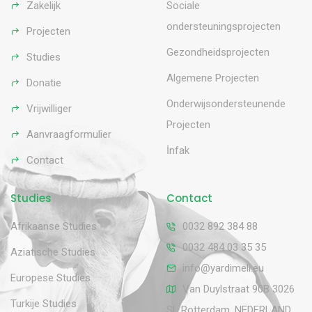
Zakelijk
Sociale
ondersteuningsprojecten
Projecten
Gezondheidsprojecten
Studies
Algemene Projecten
Donatie
Onderwijsondersteunende
Vrijwilliger
Projecten
Aanvraagformulier
İnfak
Contact
Studies
Contact
Afrikaanse Studies
0032 892 384 88
0032 484 03 35 35
Aziatische Studies
info@yardimeli.eu
Europese Studies
Van Duylstraat 90B 3026
Turkije Studies
SL Rotterdam, NEDERLAND