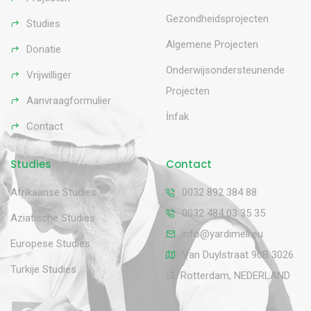
Gezondheidsprojecten
Studies
Algemene Projecten
Donatie
Onderwijsondersteunende
Vrijwilliger
Projecten
Aanvraagformulier
İnfak
Contact
Studies
Contact
Afrikaanse Studies
0032 892 384 88
0032 484 03 35 35
Aziatische Studies
info@yardimeli.eu
Europese Studies
Van Duylstraat 90B 3026
Turkije Studies
SL Rotterdam, NEDERLAND