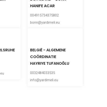
HANIFE ACAR
004915734375802
bonn@yardimeli.eu
RLSRUHE
BELGIË - ALGEMENE
COÖRDINATIE
HAYRIYE TUFANOĞLU
0032484033535
.eu
info@yardimeli.eu