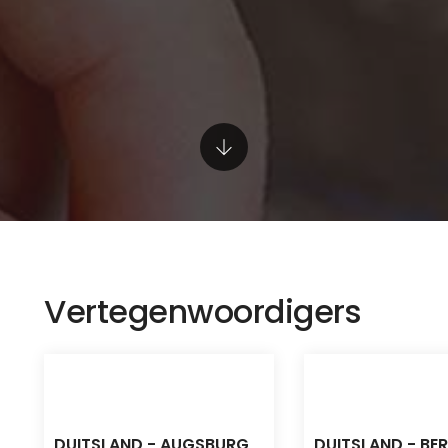
Vertegenwoordigers
DUITSLAND - AUGSBURG
DUITSLAND - BER