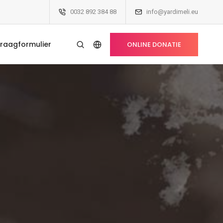
0032 892 384 88
info@yardimeli.eu
raagformulier
ONLINE DONATIE