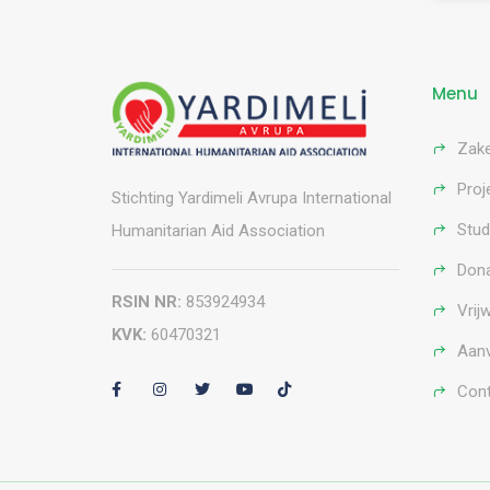
Menu
Zake
Proj
Stichting Yardimeli Avrupa International
Stud
Humanitarian Aid Association
Dona
RSIN NR:
853924934
Vrijw
KVK:
60470321
Aanv
Cont