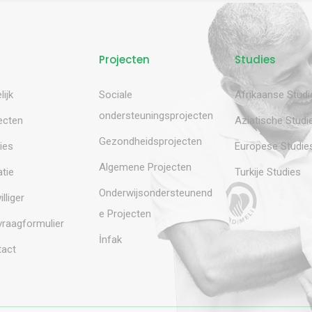
Projecten
Studies
lijk
Sociale
Afrikaanse Studi
ondersteuningsprojecten
ecten
Aziatische Studi
Gezondheidsprojecten
ies
Europese Studie
Algemene Projecten
tie
Turkije Studies
Onderwijsondersteunend
illiger
e Projecten
raagformulier
İnfak
act