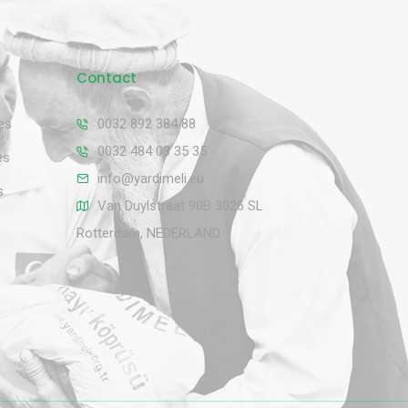
Contact
es
0032 892 384 88
0032 484 03 35 35
es
info@yardimeli.eu
s
Van Duylstraat 90B 3026 SL
Rotterdam, NEDERLAND