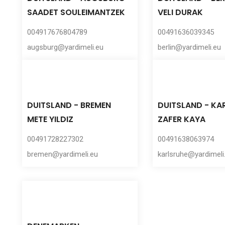
SAADET SOULEIMANTZEK
VELI DURAK
004917676804789
00491636039345
augsburg@yardimeli.eu
berlin@yardimeli.eu
DUITSLAND - BREMEN
DUITSLAND - KA
METE YILDIZ
ZAFER KAYA
00491728227302
00491638063974
bremen@yardimeli.eu
karlsruhe@yardimeli