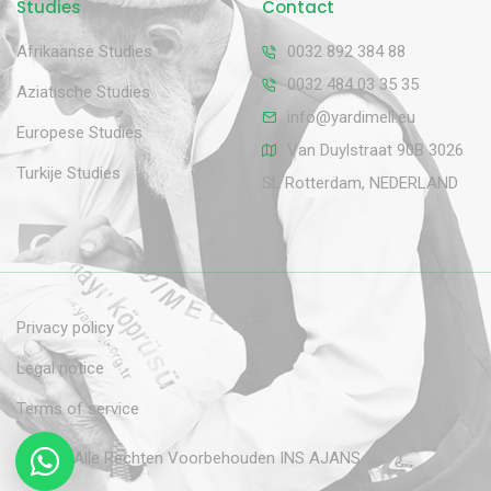
Studies
Contact
Afrikaanse Studies
0032 892 384 88
0032 484 03 35 35
Aziatische Studies
info@yardimeli.eu
Europese Studies
Van Duylstraat 90B 3026
Turkije Studies
SL Rotterdam, NEDERLAND
Privacy policy
Legal notice
Terms of service
© 2026 Alle Rechten Voorbehouden
INS AJANS