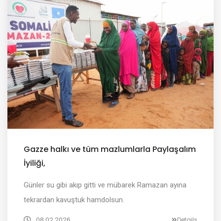
Gazze halkı ve tüm mazlumlarla Paylaşalım
İyiliği,
Günler su gibi akıp gitti ve mübarek Ramazan ayına
tekrardan kavuştuk hamdolsun.
08.02.2026
Details