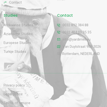
Contact
Studies
Contact
Afrikaanse Studies
0032 892 384 88
0032 484 03 35 35
Aziatische Studies
info@yardimeli.eu
Europese Studies
Van Duylstraat 90B 3026
Turkije Studies
SL Rotterdam, NEDERLAND
Privacy policy
Legal notice
Terms of service