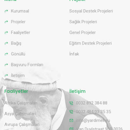
Kurumsal
Sosyal Destek Projeleri
Projeler
Sağlık Projeleri
Faaliyetler
Genel Projeler
Bağış
Eğitim Destek Projeleri
Gönüllü
İnfak
Başvuru Formları
İletişim
Faaliyetler
İletişim
Afrika Çalışmaları
0032 892 384 88
0032 484 03 35 35
Asya Çalışmaları
info@yardimeli.eu
Avrupa Çalışmaları
Van Duylstraat 90B 3026