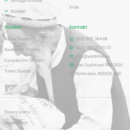
Antragsformular
İnfak
Kontakt
Studien
Kontakt
Afrika Studien
0032 892 384 88
0032 484 03 35 35
Asiatische Studien
info@yardimeli.eu
Europäische Studien
Van Duylstraat 90B 3026
Türkei Studien
SL Rotterdam, NEDERLAND
Privacy policy
Legal notice