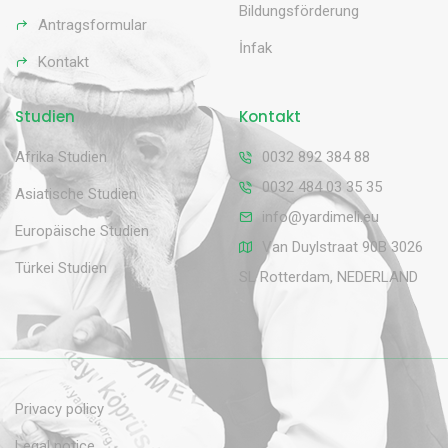
Bildungsförderung
Antragsformular
İnfak
Kontakt
Studien
Kontakt
Afrika Studien
0032 892 384 88
0032 484 03 35 35
Asiatische Studien
info@yardimeli.eu
Europäische Studien
Van Duylstraat 90B 3026
Türkei Studien
SL Rotterdam, NEDERLAND
Privacy policy
Legal notice