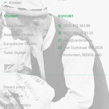
Kontakt
Studien
Kontakt
Afrika Studien
0032 892 384 88
0032 484 03 35 35
Asiatische Studien
info@yardimeli.eu
Europäische Studien
Van Duylstraat 90B 3026
Türkei Studien
SL Rotterdam, NEDERLAND
Privacy policy
Legal notice
Terms of service