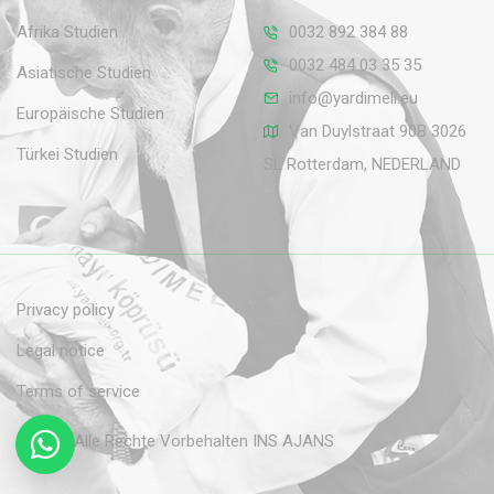
Afrika Studien
0032 892 384 88
0032 484 03 35 35
Asiatische Studien
info@yardimeli.eu
Europäische Studien
Van Duylstraat 90B 3026
Türkei Studien
SL Rotterdam, NEDERLAND
Privacy policy
Legal notice
Terms of service
© 2026 Alle Rechte Vorbehalten
INS AJANS