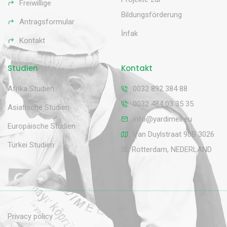
Freiwillige
Bildungsförderung
Antragsformular
İnfak
Kontakt
Studien
Kontakt
Afrika Studien
0032 892 384 88
0032 484 03 35 35
Asiatische Studien
info@yardimeli.eu
Europäische Studien
Van Duylstraat 90B 3026
Türkei Studien
SL Rotterdam, NEDERLAND
Privacy policy