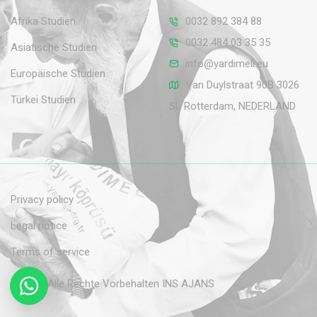
Afrika Studien
0032 892 384 88
0032 484 03 35 35
Asiatische Studien
info@yardimeli.eu
Europäische Studien
Van Duylstraat 90B 3026
Türkei Studien
SL Rotterdam, NEDERLAND
Privacy policy
Legal notice
Terms of service
© 2026 Alle Rechte Vorbehalten
INS AJANS